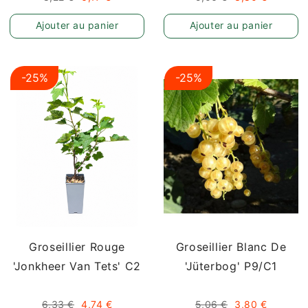
Ajouter au panier
Ajouter au panier
au
-25%
-25%
Groseillier Rouge
Groseillier Blanc De
'Jonkheer Van Tets' C2
'Jüterbog' P9/C1
6,33 €
4,74 €
5,06 €
3,80 €