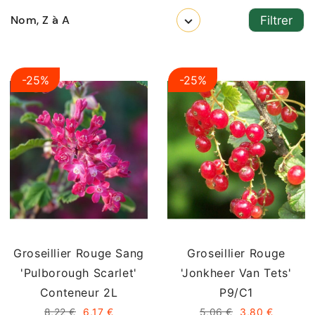
Nom, Z à A
Filtrer
-25%
-25%
Groseillier Rouge Sang
Groseillier Rouge
'Pulborough Scarlet'
'Jonkheer Van Tets'
Conteneur 2L
P9/C1
8,22 €
6,17 €
5,06 €
3,80 €