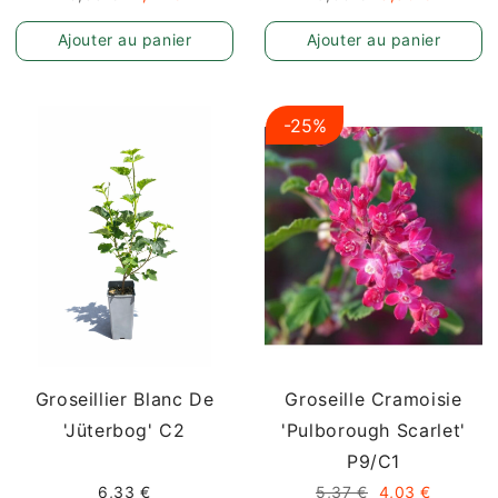
Ajouter au panier
Ajouter au panier
au
-25%
Groseillier Blanc De
Groseille Cramoisie
'Jüterbog' C2
'Pulborough Scarlet'
P9/C1
6,33 €
5,37 €
4,03 €