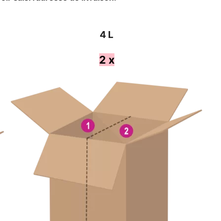
4 L
2 x