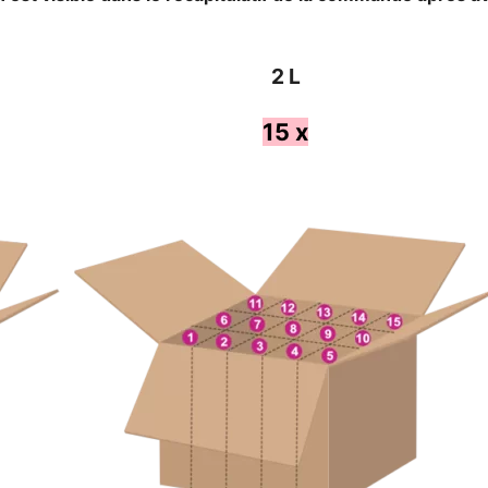
2 L
15 x