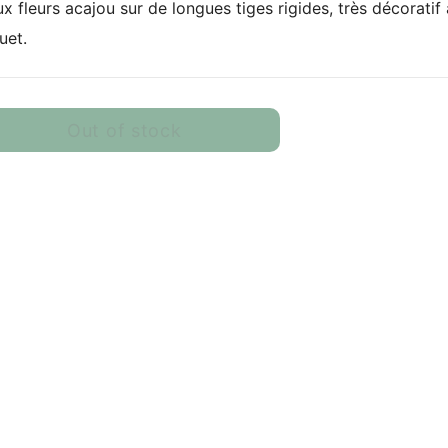
x fleurs acajou sur de longues tiges rigides, très décoratif
uet.
Out of stock